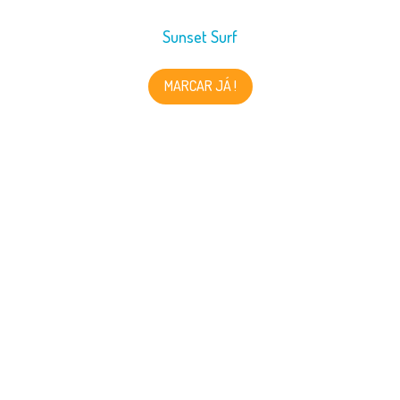
Sunset Surf
MARCAR JÁ !
LIGA-TE À