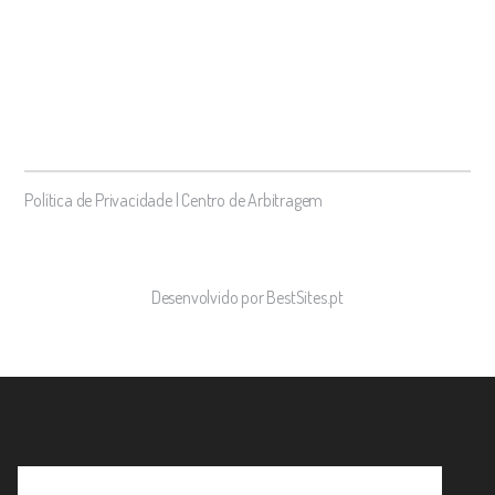
Política de Privacidade
|
Centro de Arbitragem
Desenvolvido por BestSites.pt